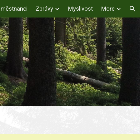
městnanci
Zprávy
Myslivost
More
ion