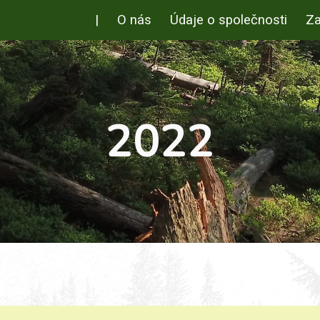
|
O nás
Údaje o společnosti
Za
ip to main content
Skip to navigat
2022