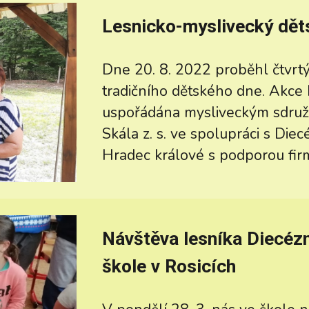
Lesnicko-myslivecký dět
Dne 20. 8. 2022 proběhl čtvrtý
tradičního dětského dne. Akce 
uspořádána mysliveckým sdruž
Skála z. s. ve spolupráci s Diec
Hradec králové s podporou firmy
Návštěva lesníka Diecézn
škole v Rosicích