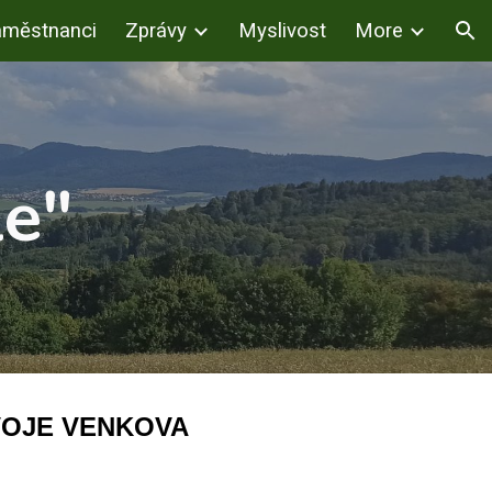
městnanci
Zprávy
Myslivost
More
ion
le"
OJE VENKOVA