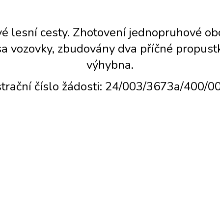
ové lesní cesty. Zhotovení jednopruhové o
sa vozovky, zbudovány dva příčné propust
výhybna.
trační číslo žádosti: 24/003/3673a/400/