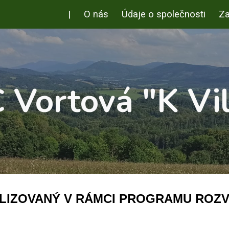
|
O nás
Údaje o společnosti
Za
ip to main content
Skip to navigat
 Vortová "K Vi
LIZOVANÝ V RÁMCI PROGRAMU
ROZV